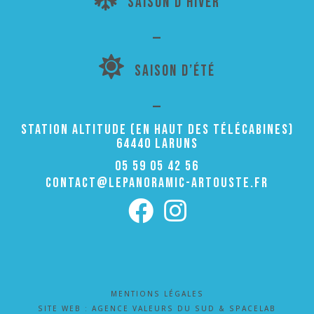
SAISON D’HIVER
chaud 
deho
—
rs , il 

fait 
SAISON D’ÉTÉ
chaud 
deda
—
ns 
STATION ALTITUDE (EN HAUT DES TÉLÉCABINES)
aussi 
64440 LARUNS
surto
05 59 05 42 56
ut 
CONTACT@LEPANORAMIC-ARTOUSTE.FR
quan
d 


vous 
êtes 
le 
long 
du 
MENTIONS LÉGALES
vitrag
SITE WEB :
AGENCE VALEURS DU SUD
& SPACELAB