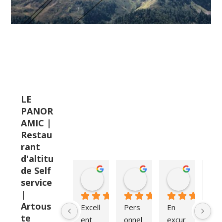
LE
PANOR
AMIC |
Restau
rant
d'altitu
de Self
Alexis T
Nathalie Torchon
BOB RO
service
il y a 4 ans
il y a 4 ans
il y a 4 ans
|
Artous
Excell
Pers
En 
Une
te
ent 
onnel 
excur
vue